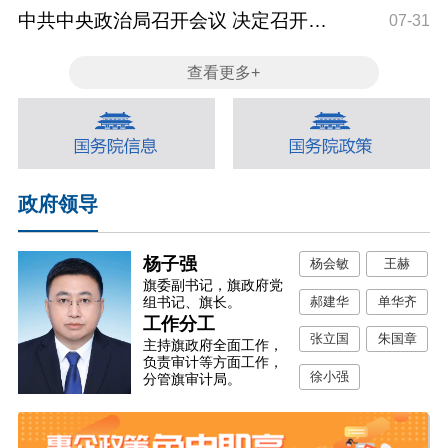
文章《加快建设...
会
中共中央政治局召开会议 决定召开二
07-31
十届五中全会 ...
会
查看更多+
政府领导
杨子强
杨会敏
王赫
旗委副书记，旗政府党
郝建华
单华齐
组书记、旗长。
工作分工
张立国
朱国章
主持旗政府全面工作，
负责审计等方面工作，
徐小强
分管旗审计局。