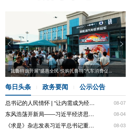
扎鲁特旗开展“盛惠全民·悦购扎鲁特”汽车消费促...
每日头条
政务要闻
公示公告
|
|
总书记的人民情怀 | “让内需成为经济
08-07
发展的主动力”
扎
东风浩荡开新局——习近平经济思想
08-04
指引中国经济高...
《求是》杂志发表习近平总书记重要
08-03