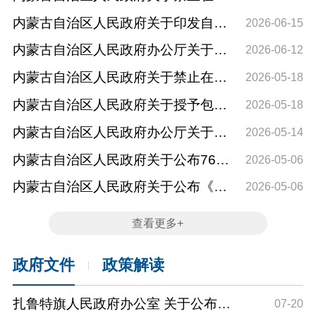
通知
重大行政决策事项目录》的通知
拉沁抽水蓄能电站工程占地及淹没区
内蒙古自治区人民政府关于印发自治
2026-06-15
范围内新增建设项目和迁入人口的通
区本级行政权力清单保留目录（2026
内蒙古自治区人民政府办公厅关于印
2026-06-12
告
年版）和取消下放目录的通知
发《内蒙古自治区建立长期护理保险
内蒙古自治区人民政府关于禁止在内
2026-05-18
制度实施方案》的通知
蒙古大黑河等重点中小河流防洪治理
内蒙古自治区人民政府关于授予包头
2026-05-18
工程（大黑河、美岱沟）建设范围内
北辰饲料科技股份有限公司等3家企业
内蒙古自治区人民政府办公厅关于印
2026-05-14
新增建设项目和迁入人口的补充通告
2025年度自治区主席质量奖的通报
发《金融支持实体经济十条举措
内蒙古自治区人民政府关于公布76处
2026-05-06
（2026年）》的通知
全国重点文物保护单位保护范围和
内蒙古自治区人民政府关于公布《内
2026-05-06
480处自治区文物保护单位保护范围
蒙古自治区矿山安全落后工艺及设备
查看更多+
的通知
淘汰目录》的通知
政府文件
政策解读
|
扎鲁特旗人民政府办公室 关于公布全
07-20